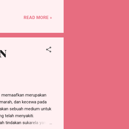
ra umum, blog yang dihost
erbolehkan penggunanya
READ MORE »
2010. Blog adalah
 Barger pada bulan Desember
k website pribadi yang
N
au memaafkan merupakan
 marah, dan kecewa pada
upakan sebuah medium untuk
 telah menyakiti.
ah tindakan sukarela yang