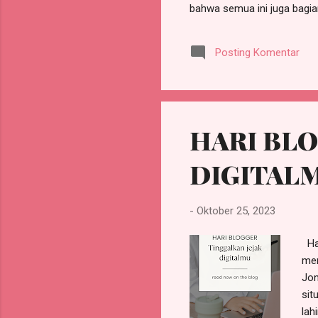
bahwa semua ini juga bagian
aku hanya terus melangkah 
lagi… pelan tapi pulih tak a
Posting Komentar
aku siap untuk menyambutny
HARI BLO
DIGITAL
-
Oktober 25, 2023
Har
men
Jon
sit
lah