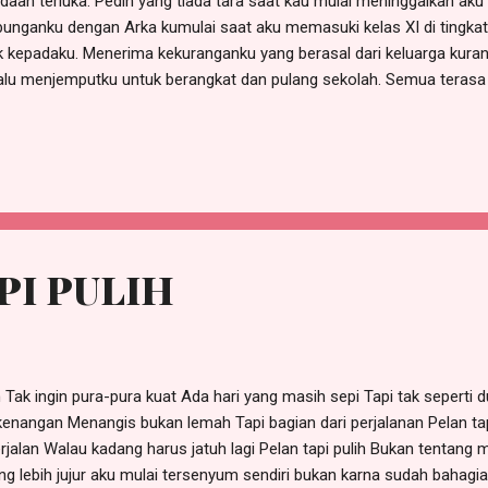
daan terluka. Pedih yang tiada tara saat kau mulai meninggalkan aku 
unganku dengan Arka kumulai saat aku memasuki kelas XI di tingkat
k kepadaku. Menerima kekuranganku yang berasal dari keluarga kura
alu menjemputku untuk berangkat dan pulang sekolah. Semua terasa 
i, Arka bercerita tentang cita-citanya. “Sekar aku mau mendaft
ih untuk wilayah Kota” “Wah … bagus sekali kamu akan meningkatkank
 tetap mendukungmu” kataku gembira karena profil dia pas untuk me
ih dan bisa jadi dia bisa terpilih menjadi yang terbaik untuk mewakili k
PI PULIH
k ingin pura-pura kuat Ada hari yang masih sepi Tapi tak seperti dul
enangan Menangis bukan lemah Tapi bagian dari perjalanan Pelan ta
jalan Walau kadang harus jatuh lagi Pelan tapi pulih Bukan tentang 
ng lebih jujur aku mulai tersenyum sendiri bukan karna sudah bahagi