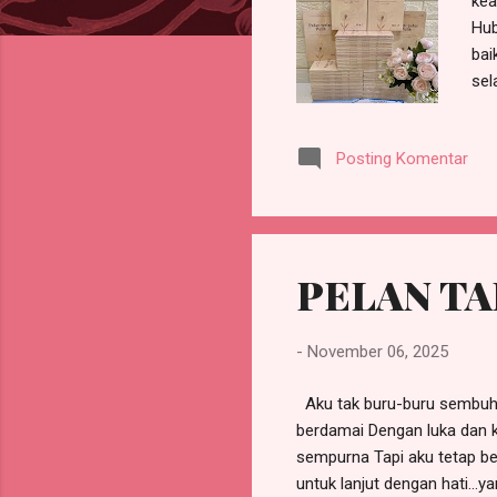
kea
g
Hub
a
bai
n
sel
har
Put
Posting Komentar
aku
Put
PELAN TA
-
November 06, 2025
Aku tak buru-buru sembuh Ta
berdamai Dengan luka dan k
sempurna Tapi aku tetap ber
untuk lanjut dengan hati…ya