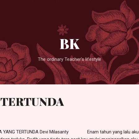
Langsung ke konten utama
BK
The ordinary Teacher's lifestyle
G TERTUNDA
 YANG TERTUNDA Devi Milasanty Enam tahun yang lalu aku tin