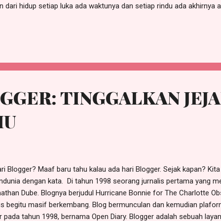
 dari hidup setiap luka ada waktunya dan setiap rindu ada akhirnya a
pelan tapi pulih langkahku belum sempurna tapi aku tetap berjalan w
da yang instan tapi aku tahu pasti aku tak tinggal… di masa lalu… hari 
a dengan hati yang pernah retak tapi sekarang mulai utuh Kembali 
GGER: TINGGALKAN JEJ
MU
i Blogger? Maaf baru tahu kalau ada hari Blogger. Sejak kapan? Kita 
dunia dengan kata. Di tahun 1998 seorang jurnalis pertama yang m
athan Dube. Blognya berjudul Hurricane Bonnie for The Charlotte Obse
us begitu masif berkembang. Blog bermunculan dan kemudian plaform
ir pada tahun 1998, bernama Open Diary. Blogger adalah sebuah layan