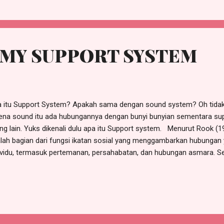
masalahan internasional yang apabila tidak dapat ditangani akan ce
unnya. World Health Organization (WHO) menyatakan bahwa yang t
a antara lain depresi, gangguan bipolar, skizofrenia dan p...
 MY SUPPORT SYSTEM
 itu Support System? Apakah sama dengan sound system? Oh tidak 
ena sound itu ada hubungannya dengan bunyi bunyian sementara s
ng lain. Yuks dikenali dulu apa itu Support system. Menurut Rook (
lah bagian dari fungsi ikatan sosial yang menggambarkan hubungan 
ividu, termasuk pertemanan, persahabatan, dan hubungan asmara. 
sional, hubungan ini juga memberikan dukungan pada saat-saat sul
i kehadiran support system adalah dapat menjadi pendukung dan s
g positif. Lalu, bila menghadapi situasi yang sulit, support system s
bantu agar kamu tidak menghadapinya seorang diri. Support system
agai dukungan dari orang-orang terdekat. Padahal, diri sendiri juga 