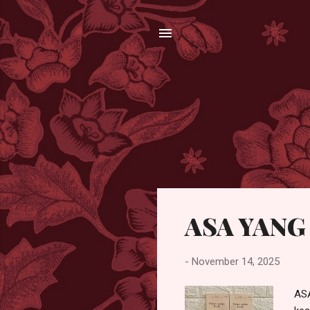
P
ASA YAN
o
s
t
-
November 14, 2025
i
ASA
n