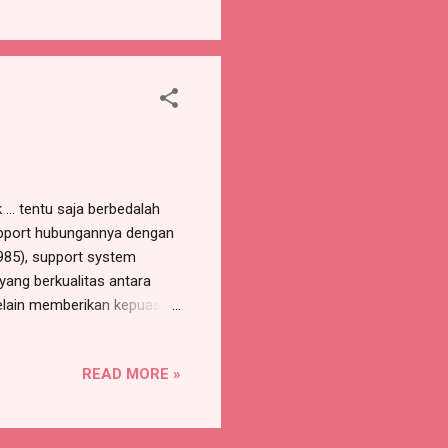
nderung meningkat setiap
ermasuk dalam gangguan
… tentu saja berbedalah
upport hubungannya dengan
1985), support system
yang berkualitas antara
Selain memberikan kepuasan
it dalam hidup. Manfaat
elalu memberikan dampak
READ MORE »
elalu mau berusaha untuk
 sering disalahartikan
bisa menjadi support system