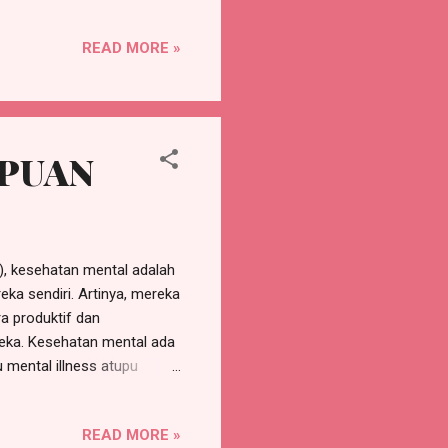
mbalasan (balas dendam)
r dalam penelitiannya
READ MORE »
trapsikis dan
ng yang disakiti dan
menyakiti. Atas dasar dua
individu, antar...
MPUAN
, kesehatan mental adalah
ka sendiri. Artinya, mereka
a produktif dan
eka. Kesehatan mental ada
 mental illness atupu
ka batin kita berada dalam
ati kehidupan sehari-hari
READ MORE »
asalah mental merupakan