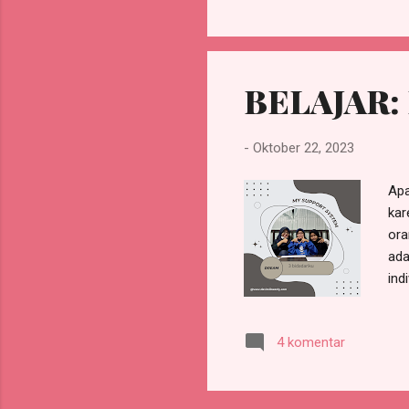
per
tah
jiw
BELAJAR:
-
Oktober 22, 2023
Apa
kar
ora
ada
ind
emo
dar
4 komentar
yan
mem
seb