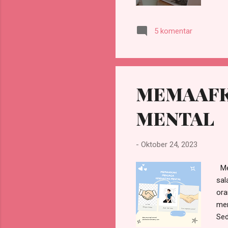
dib
ole
5 komentar
unt
kep
199
sel
MEMAAFK
MENTAL
-
Oktober 24, 2023
Mem
sal
ora
men
Sed