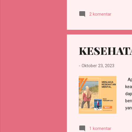
dil
kep
2 komentar
men
int
int
dim
KESEHAT
-
Oktober 23, 2023
Apa
kea
dap
ber
yan
gan
kea
1 komentar
dan