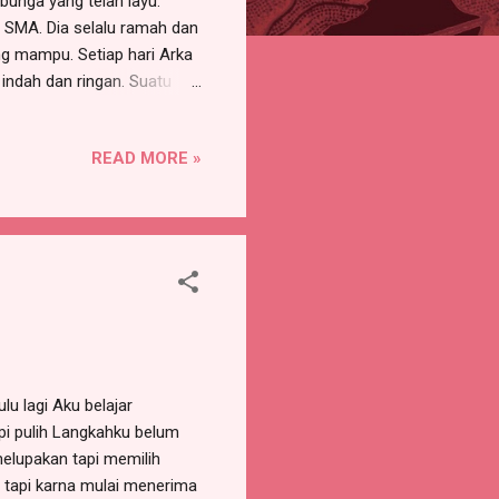
bunga yang telah layu.
 SMA. Dia selalu ramah dan
ng mampu. Setiap hari Arka
indah dan ringan. Suatu
ar sebagai Satria Merah
arir mu, jangan khawatir
READ MORE »
njadi Pasukan Satria Merah
ota ke propinsi. ...
u lagi Aku belajar
pi pulih Langkahku belum
melupakan tapi memilih
a tapi karna mulai menerima