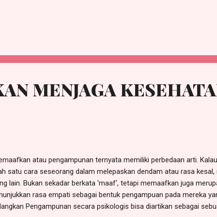
uat oleh Pyra Labs dan diakusisi oleh Google pada tahun 2003. Seca
h Google berada di bawah subdomain blogspot.com. Blogger memp
uk mempublikasikan blognya di server lain, melalui FTP hingga 1 Mei 
endekan dari Weblog, istilah yang pertama kali digunakan oleh Jorn
7. Jorn Barger menggunakan istilah Weblog untuk menyebut kelompo
alu diupdate secara kontinyu dan berisi link-link ke webs...
AN MENJAGA KESEHATA
aafkan atau pengampunan ternyata memiliki perbedaan arti. Kal
ah satu cara seseorang dalam melepaskan dendam atau rasa kesal,
ng lain. Bukan sekadar berkata 'maaf', tetapi memaafkan juga mer
unjukkan rasa empati sebagai bentuk pengampuan pada mereka yang
angkan Pengampunan secara psikologis bisa diartikan sebagai sebu