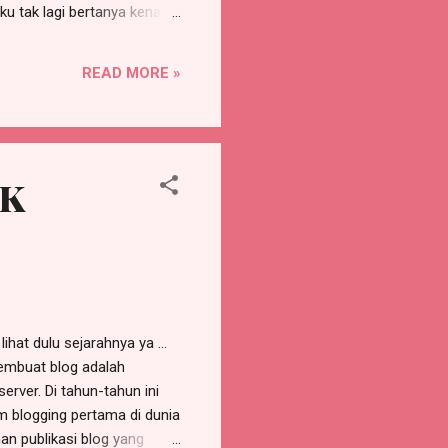
ku tak lagi bertanya kenapa
alau kadang harus jatuh…
esok belum tentu cerah tapi
READ MORE »
sembelih….
AK
lihat dulu sejarahnya ya …
embuat blog adalah
rver. Di tahun-tahun ini
 blogging pertama di dunia
an publikasi blog yang