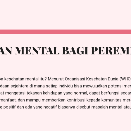
akukan seseorang untuk melepaskan kemarahan, kebencian, atau pe
ada seseorang yang telah menyakiti hatinya. Psikolog Roy Baumeiste
emukan bahwa ada dua dimensi penting dalam mengampuni, yaitu in
erpersonal. Intrapsikis adalah keadaan emosi, pikiran dan perilaku ora
erpersonal menyangkut pemulihan hubungan baik dengan orang yang 
ensi ini, ia lalu mengajukan empat level kualitas pengampunan seorang 
AN MENTAL BAGI PERE
 kesehatan mental itu? Menurut Organisasi Kesehatan Dunia (WHO)
daan sejahtera di mana setiap individu bisa mewujudkan potensi mere
at mengatasi tekanan kehidupan yang normal, dapat berfungsi secar
manfaat, dan mampu memberikan kontribusi kepada komunitas mer
g positif dan ada yang negatif biasanya disebut masalah mental atau
gguan jiwa. Kesehatan mental yang positif (baik) adalah kondisi keti
daan tentram dan tenang, sehingga memungkinkan kita untuk menikm
 menghargai orang lain di sekitar. Sedangkan gangguan jiwa atau m